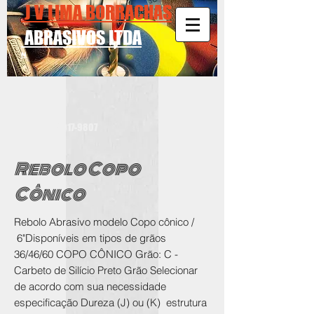
J V LIMA BORRACHAS
ABRASIVOS LTDA
N
T:
11-94017-9807
Rebolo Copo
Cônico
Rebolo Abrasivo
modelo Copo cônico /
6"
Disponíveis em tipos de grãos
36/46/60
COPO CÔNICO Grão: C -
Carbeto de Silício Preto Grão Selecionar
de acordo com sua necessidade
especificação Dureza (J) ou (K) estrutura