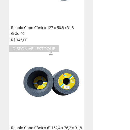
Rebolo Copo Cônico 127 x 50.8 x31,8
Grão 46
Preço
R$ 145,00
DISPONIVEL ESTOQUE
Rebolo Copo Cônico 6" 152,4 x 76,2 x 31,8