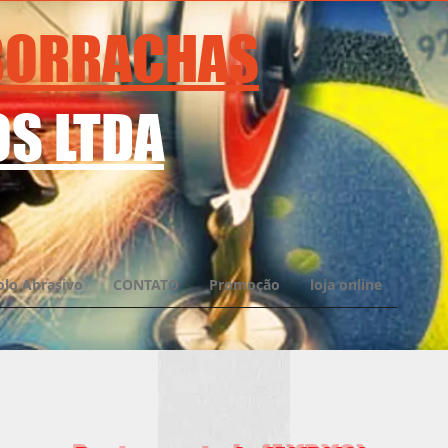
 BORRACHAS
S LTDA
olo Abrasivo
CONTATO
Promoção
loja online