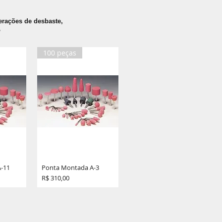
erações de desbaste,
o
100 peças
-11
Ponta Montada A-3
Preço
R$ 310,00