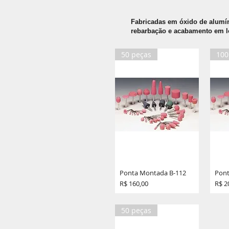
Fabricadas em óxido de alumín
rebarbação e acabamento em l
50 peças
100
Ponta Montada B-112
Pont
Preço
Preç
R$ 160,00
R$ 2
50 peças