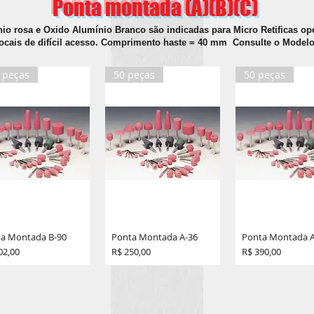
Ponta montada (A)(B)(C)
io rosa e Oxido Alumínio Branco são indicadas para Micro Retificas op
ocais de difícil acesso. Comprimento haste = 40 mm Consulte o Model
 peças
50 peças
50 peças
a Montada B-90
Ponta Montada A-36
Ponta Montada A
o
Preço
Preço
02,00
R$ 250,00
R$ 390,00