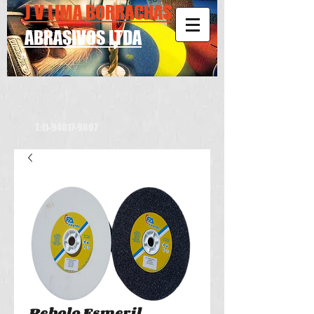
J V LIMA BORRACHAS
ABRASIVOS LTDA
N
T:
11-94017-9807
Rebolo Esmeril