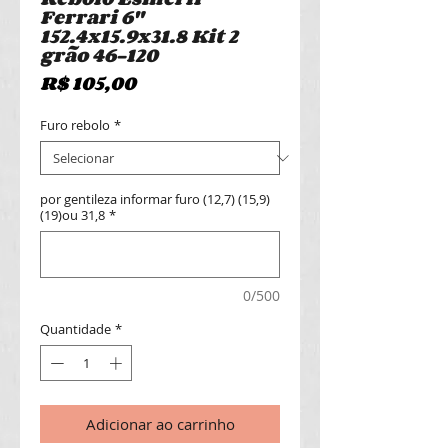
Ferrari 6"
152.4x15.9x31.8 Kit 2
grão 46-120
Preço
R$ 105,00
Furo rebolo
*
por gentileza informar furo (12,7) (15,9)
(19)ou 31,8
*
0/500
Quantidade
*
Adicionar ao carrinho