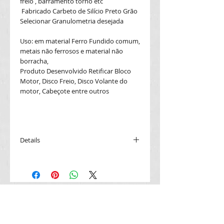
freio , barramento torno etc
Fabricado Carbeto de Silício Preto Grão
Selecionar Granulometria desejada
Uso: em material Ferro Fundido comum,
metais não ferrosos e material não
borracha,
Produto Desenvolvido Retificar Bloco
Motor, Disco Freio, Disco Volante do
motor, Cabeçote entre outros
Details
compras realizadas ate as 12:00 enio
mesmo dia mediante a estoque
contato duvidas técnica
Fixo 11-3456-9195 whatsapp 11-94017-
J V LIMA BORRACHAS
9807
ABRASIVOS LTDA
E-mail jvlimaabrasivos@gmail.com
E -mail vagnerplima@terra.com.br