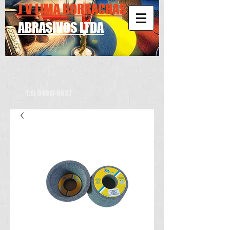
J V LIMA BORRACHAS
ABRASIVOS LTDA
N
T:
11-94017-9807