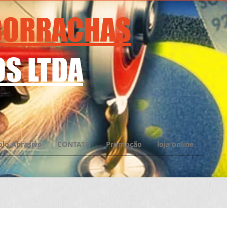
 BORRACHAS
S LTDA
olo Abrasivo
CONTATO
Promoção
loja online