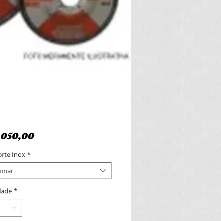
Preço
.050,00
orte Inox
*
ionar
dade
*