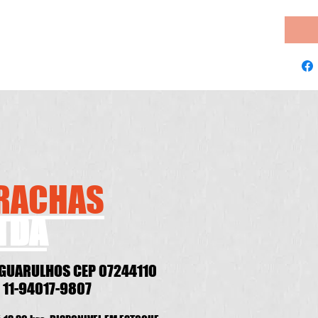
RRACHAS
TDA
 GUARULHOS CEP 07244110
 11-94017-9807