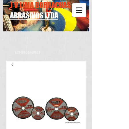
J V LIMA BORRACHAS
ABRASIVOS LTDA
N
T:
11-94017-9807