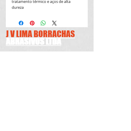
tratamento térmico e aços de alta 
dureza   
J V LIMA BORRACHAS
ABRASIVOS LTDA
R IBIRAPUERA 128 PQ JUREMA
GUARULHOS CEP
07244110
TEL
011-3456-9195
whatsapp
11-
94017-9807
CNPJ
06.078.806
/0001-89
PRAZO ENTREGA :Compras efetuadas até 13:30 hrs
,DISPONIVEL EM ESTOQUE
serão enviadas no mesmo dia, Caso ao contrário
será postado no próximo dia útil
Fabricação 20/25 DIAS