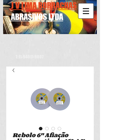
J V LIMA BORRACHAS
ABRASIVOS LTDA
N
T:
11-94017-9807
Rebolo 6" Afiação