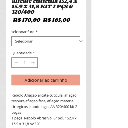
alicate cuticula 152,4 X
15.9 X 31,8 KIT 2 PÇS G
320/400
Preço
Preço
 R$ 170,00 
R$ 165,00
normal
promocional
selcionar furo
*
Quantidade
*
Adicionar ao carrinho
Rebolo Afiação alicate cuticula, afiação
tesoura,afiação faca, afiação material
cirurgicos e podologia. AA 320/400 kit 2
peças
1 peça Rebolo Abrasivo 6" pol. 152,4 x
15.9 x 31,8 AA320